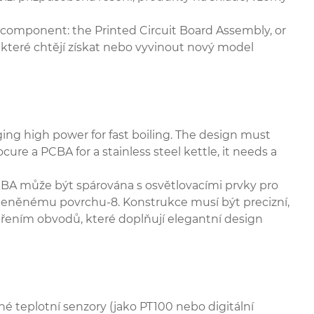
 component: the Printed Circuit Board Assembly, or
, které chtějí získat nebo vyvinout nový model
ng high power for fast boiling. The design must
re a PCBA for a stainless steel kettle, it needs a
CBA může být spárována s osvětlovacími prvky pro
kleněnému povrchu-8. Konstrukce musí být precizní,
řením obvodů, které doplňují elegantní design
é teplotní senzory (jako PT100 nebo digitální