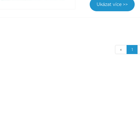
Ukázat více >>
«
1