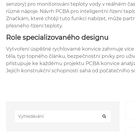
senzory) pro monitorování teploty vody v reálném čas
různé nápoje. Návrh PCBA pro inteligentní řízení tep
Značkám, které chtějí tuto funkci nabízet, může part
přesného řízení teploty.
Role specializovaného designu
Vytvoření úspěšné rychlovarné konvice zahrnuje víc
těla, typ topného článku, bezpečnostní prvky pro už
přistupuje ke každému projektu PCBA konvice analýzou 
Jejich konstrukční schopnosti sahá od počátečního s