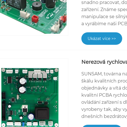
snadno pracovat, d
zařízení. Známe spec
manipulace se silný
a vyrábíme naši PC
Ukázat více >>
Nerezová rychlov
SUNSAM, továrna na 
škálu kvalitních pr
objednávky a vítá d
kvalitní PCBA rychlo
ovládání zařízení s
vyrobeny tak, aby 
dnešních bezdrátov