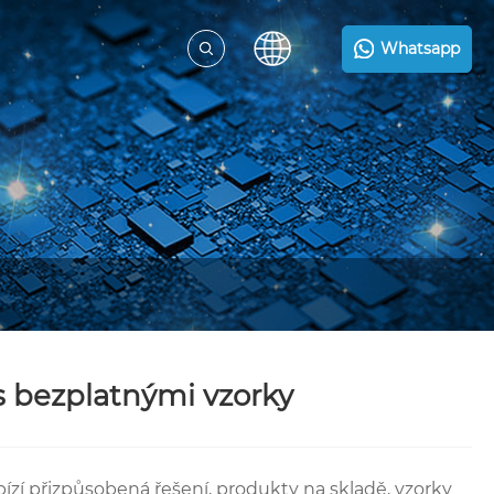
Whatsapp
s bezplatnými vzorky
abízí přizpůsobená řešení, produkty na skladě, vzorky