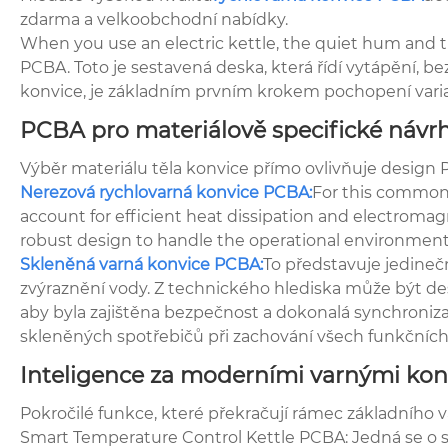
zdarma a velkoobchodní nabídky.
When you use an electric kettle, the quiet hum and t
PCBA. Toto je sestavená deska, která řídí vytápění, b
konvice, je základním prvním krokem pochopení vari
PCBA pro materiálově specifické návr
Výběr materiálu těla konvice přímo ovlivňuje design
Nerezová rychlovarná konvice PCBA:
For this common 
account for efficient heat dissipation and electromag
robust design to handle the operational environment
Skleněná varná konvice PCBA:
To představuje jedineč
zvýraznění vody. Z technického hlediska může být d
aby byla zajištěna bezpečnost a dokonalá synchroni
skleněných spotřebičů při zachování všech funkčníc
Inteligence za moderními varnými ko
Pokročilé funkce, které překračují rámec základního v
Smart Temperature Control Kettle PCBA: Jedná se o so