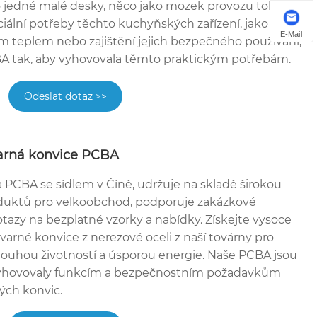
o jedné malé desky, něco jako mozek provozu tohoto
iální potřeby těchto kuchyňských zařízení, jako je
E-Mail
m teplem nebo zajištění jejich bezpečného používání,
BA tak, aby vyhovovala těmto praktickým potřebám.
Odeslat dotaz >>
arná konvice PCBA
PCBA se sídlem v Číně, udržuje na skladě širokou
oduktů pro velkoobchod, podporuje zakázkové
otazy na bezplatné vzorky a nabídky. Získejte vysoce
varné konvice z nerezové oceli z naší továrny pro
 dlouhou životností a úsporou energie. Naše PCBA jsou
vyhovovaly funkcím a bezpečnostním požadavkům
ých konvic.