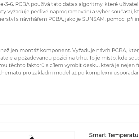
e-3-6. PCBA používá tato data s algoritmy, které uživat
loty vyžaduje pečlivé naprogramování a výběr součástí, 
nerství s návrhářem PCBA, jako je SUNSAM, pomoci při in
e než jen montáž komponent. Vyžaduje návrh PCBA, kter
ivatele a požadovanou pozici na trhu. To je místo, kde
těchto faktorů s cílem vyrobit desku, která je nejen fun
chématu pro základní model až po komplexní uspořádání 
Smart Temperatur