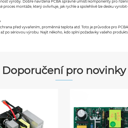
nost výroby. Dobře navržená PCBA správně umístí komponenty pro řízení tep
é proces montáže, který ovlivňuje, jak rychle a spolehlivě lze desku vyrobi
?
l, ochrana před vyvařením, proměnná teplota atd. Toto je průvodce pro PCB
až po sériovou výrobu. Najít někoho, kdo splní požadavky vašeho produktu,
Doporučení pro novinky