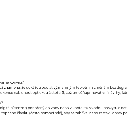
varné konvici?
, což znamená, že dokážou odolat významným teplotním změnám bez degradace
konce nabídnout optickou čistotu-5, což umožňuje inovativní návrhy, kde 
y?
 digitální senzor) ponořený do vody nebo v kontaktu s vodou poskytuje d
 topného článku (často pomocí relé), aby se zahříval nebo zastavil ohřev po