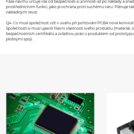
Fáze návrhu určuje vše od bezpečnosti a účinnosti až po náklady a snad
prostřednictvím funkcí, jako je ochrana proti suchému varu. Plánuje tak
nákladných revizí.
Q4: Co musí společnost vzít v úvahu při pořizování PCBA nové konvice
Společnosti si musí ujasnit hlavní vlastnosti svého produktu (materiá
bezpečnostních certifikátů a zvládnou práci s produktem od prototypu 
plošnými spoji.