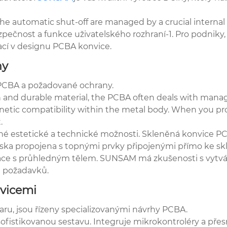
he automatic shut-off are managed by a crucial internal
ezpečnost a funkce uživatelského rozhraní-1. Pro podniky
ací v designu PCBA konvice.
hy
 PCBA a požadované ochrany.
and durable material, the PCBA often deals with managi
netic compatibility within the metal body. When you procu
.
né estetické a technické možnosti. Skleněná konvice P
eska propojena s topnými prvky připojenými přímo ke s
zace s průhledným tělem. SUNSAM má zkušenosti s vytvá
h požadavků.
nvicemi
aru, jsou řízeny specializovanými návrhy PCBA.
fistikovanou sestavu. Integruje mikrokontroléry a přesn