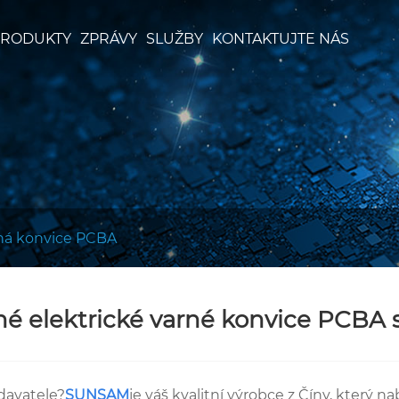
RODUKTY
ZPRÁVY
SLUŽBY
KONTAKTUJTE NÁS
ná konvice PCBA
né elektrické varné konvice PCBA 
davatele?
SUNSAM
je váš kvalitní výrobce z Číny, který n