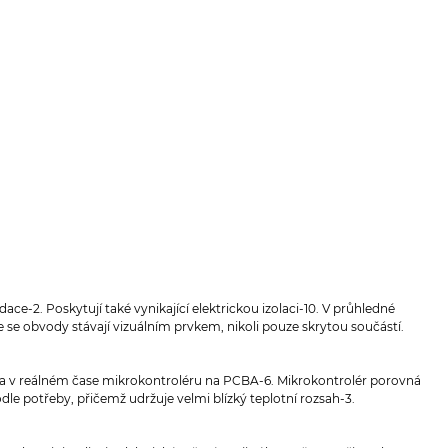
-2. Poskytují také vynikající elektrickou izolaci-10. V průhledné
se obvody stávají vizuálním prvkem, nikoli pouze skrytou součástí.
ata v reálném čase mikrokontroléru na PCBA-6. Mikrokontrolér porovná
dle potřeby, přičemž udržuje velmi blízký teplotní rozsah-3.