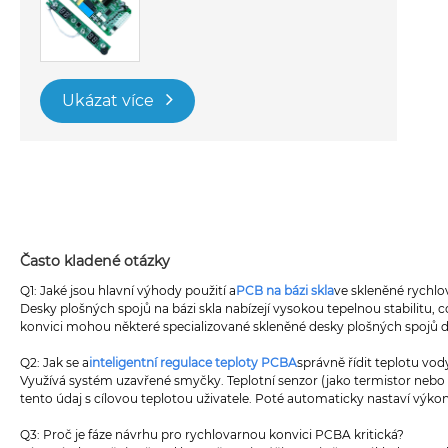
Ukázat více
Často kladené otázky
Q1: Jaké jsou hlavní výhody použití a
PCB na bázi skla
ve skleněné rychlo
Desky plošných spojů na bázi skla nabízejí vysokou tepelnou stabilitu
konvici mohou některé specializované skleněné desky plošných spojů do
Q2: Jak se a
inteligentní regulace teploty PCBA
správně řídit teplotu vod
Využívá systém uzavřené smyčky. Teplotní senzor (jako termistor nebo
tento údaj s cílovou teplotou uživatele. Poté automaticky nastaví výkon
Q3: Proč je fáze návrhu pro rychlovarnou konvici PCBA kritická?