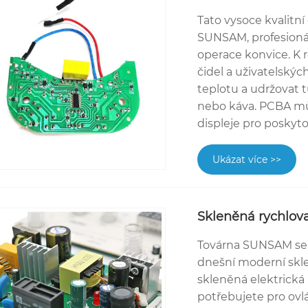
Tato vysoce kvalitní
SUNSAM, profesionál
operace konvice. K r
čidel a uživatelskýc
teplotu a udržovat t
nebo káva. PCBA mů
displeje pro poskyt
Ukázat více >>
Skleněná rychlov
Továrna SUNSAM se 
dnešní moderní skle
skleněná elektrická
potřebujete pro ovlá