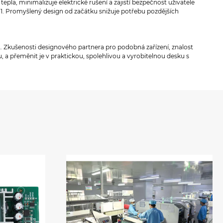
la, minimalizuje elektrické rušení a zajistí bezpečnost uživatele
t-1. Promyšlený design od začátku snižuje potřebu pozdějších
A. Zkušenosti designového partnera pro podobná zařízení, znalost
 a přeměnit je v praktickou, spolehlivou a vyrobitelnou desku s