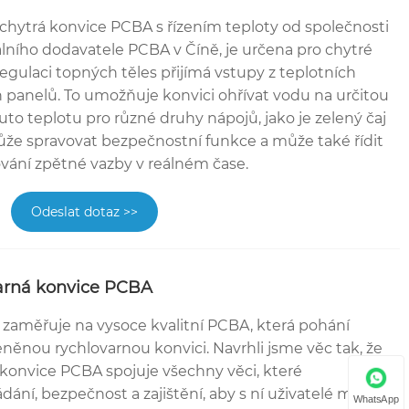
 chytrá konvice PCBA s řízením teploty od společnosti
ního dodavatele PCBA v Číně, je určena pro chytré
egulaci topných těles přijímá vstupy z teplotních
h panelů. To umožňuje konvici ohřívat vodu na určitou
uto teplotu pro různé druhy nápojů, jako je zelený čaj
že spravovat bezpečnostní funkce a může také řídit
ování zpětné vazby v reálném čase.
Odeslat dotaz >>
arná konvice PCBA
zaměřuje na vysoce kvalitní PCBA, která pohání
něnou rychlovarnou konvici. Navrhli jsme věc tak, že
 konvice PCBA spojuje všechny věci, které
dání, bezpečnost a zajištění, aby s ní uživatelé mohli
WhatsApp