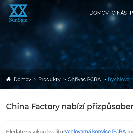
DOMOV
O NÁS
P
Domov
Produkty
Ohřívač PCBA
Rychlovar
China Factory nabízí přizpůsobe
Hledáte vysokou kvalitu
rychlovarná konvice PCBA
do