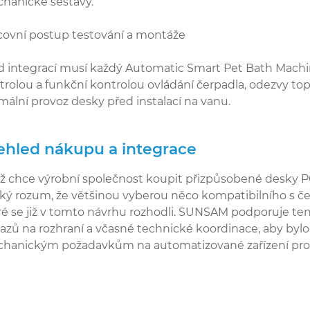
hanické sestavy.
covní postup testování a montáže
d integrací musí každý Automatic Smart Pet Bath Machin
trolou a funkční kontrolou ovládání čerpadla, odezvy to
mální provoz desky před instalací na vanu.
ehled nákupu a integrace
ž chce výrobní společnost koupit přizpůsobené desky P
ský rozum, že většinou vyberou něco kompatibilního s č
ré se již v tomto návrhu rozhodli. SUNSAM podporuje 
azů na rozhraní a včasné technické koordinace, aby bylo
hanickým požadavkům na automatizované zařízení pro 