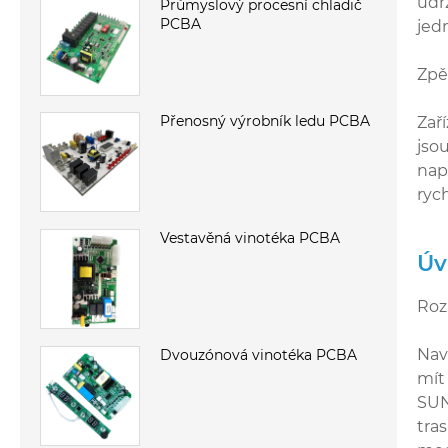
udr
Průmyslový procesní chladič
PCBA
jed
Zpě
Přenosný výrobník ledu PCBA
Zař
jso
nap
ryc
Vestavěná vinotéka PCBA
Úv
Roz
Nav
Dvouzónová vinotéka PCBA
mít
SUN
tra