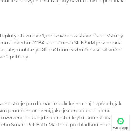
udiče a silových cest tak, aby každá funkce probíhala
teploty, stavu dveří, nouzového zastavení atd. Vstupy
hopnost návrhu PCBA společnosti SUNSAM je schopna
hat, aby mohla využít zpětnou vazbu čidla k ovlivnění
padě potřeby.
ho stroje pro domácí mazlíčky má najít způsob, jak
ším proudem pro věci, jako je čerpadlo a topení.
vržení, pokud jde o prostor krytu, konektory a
ckého Smart Pet Bath Machine pro hladkou montáž
WhatsApp