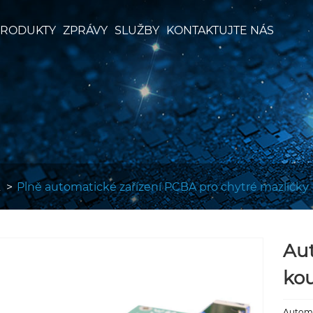
RODUKTY
ZPRÁVY
SLUŽBY
KONTAKTUJTE NÁS
Plně automatické zařízení PCBA pro chytré mazlíčky
Au
kou
Automa