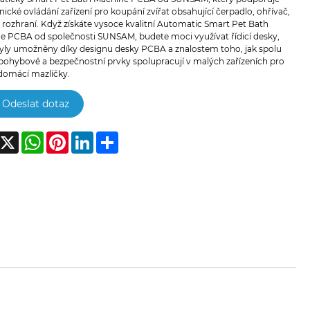
nické ovládání zařízení pro koupání zvířat obsahující čerpadlo, ohřívač,
 rozhraní. Když získáte vysoce kvalitní Automatic Smart Pet Bath
e PCBA od společnosti SUNSAM, budete moci využívat řídicí desky,
byly umožněny díky designu desky PCBA a znalostem toho, jak spolu
 pohybové a bezpečnostní prvky spolupracují v malých zařízeních pro
 domácí mazlíčky.
Odeslat dotaz
acebook
X
WhatsApp
Pinterest
LinkedIn
Share