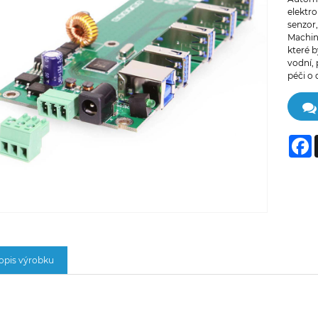
elektro
senzor,
Machin
které 
vodní,
péči o
F
opis výrobku