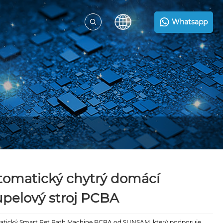
Whatsapp
tomatický chytrý domácí
pelový stroj PCBA
tický Smart Pet Bath Machine PCBA od SUNSAM, který podporuje