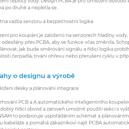
žení teploty vody. Design PCBA je pro umístění obvodů b
na po druhé a nepletla se.
tná vazba senzoru a bezpečnostní logika
ízení pro koupání je založeno na senzorech hladiny vody, 
u odesílány přes PCBA, aby se funkce včas změnila. Sc
lánovat, jak bude směrování signálu a řídicí logika probí
hlosti čerpadla, trvání ohřevu nebo přerušení cyklu v pří
ahy o designu a výrobě
ložení desky a plánování integrace
rhování PCB a A automatického inteligentního koupelové
 dobrý řídicí obvod a zároveň umožnit použití sekcí s vyš
SAM to podporuje uspořádáním schémat a plánováním roz
su kabeláže a pomáhá zákazníkovi najít PCBA automati