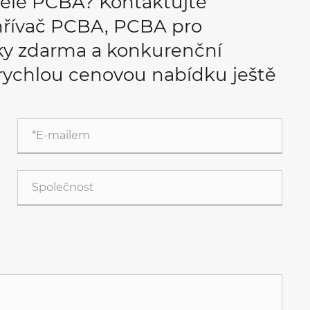
tele PCBA? Kontaktujte
řívač PCBA, PCBA pro
rky zdarma a konkurenční
 rychlou cenovou nabídku ještě