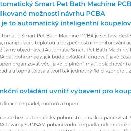
tomatický Smart Pet Bath Machine PCB
likované možnosti návrhu PCBA
 je to automatický inteligentní koupelo
utomatic Smart Pet Bath Machine PCBA je sestava desky s
y, manipulaci s teplotou a bezpečnostní monitorování a
ž týmy objednávají Automatic Smart Pet Bath Machine
A dát dohromady, jak bude ovládání fungovat, jaké části 
open organizovat věci, jako je plnění, mytí, oplachování a
padla a topná tělesa a tvoří tak jednotný řídicí vzor pro
nkční ovládání uvnitř vybavení pro koup
rdinace čerpadel, motorů a topení
časně běží automatický pohon stroje na koupání zvířat.
A továrny SUNSAM pohání vodní čerpadla, řídí motorizova