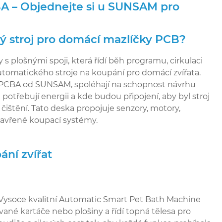
A – Objednejte si u SUNSAM pro
vý stroj pro domácí mazlíčky PCB?
 plošnými spoji, která řídí běh programu, cirkulaci
utomatického stroje na koupání pro domácí zvířata.
 PCBA od SUNSAM, spoléhají na schopnost návrhu
potřebují energii a kde budou připojení, aby byl stroj
 čištění. Tato deska propojuje senzory, motory,
 uzavřené koupací systémy.
ání zvířat
 Vysoce kvalitní Automatic Smart Pet Bath Machine
né kartáče nebo plošiny a řídí topná tělesa pro