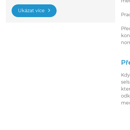
mec
Ukázat více
Pra
Pře
kon
nor
Př
Kdy
sel
kte
odk
mec