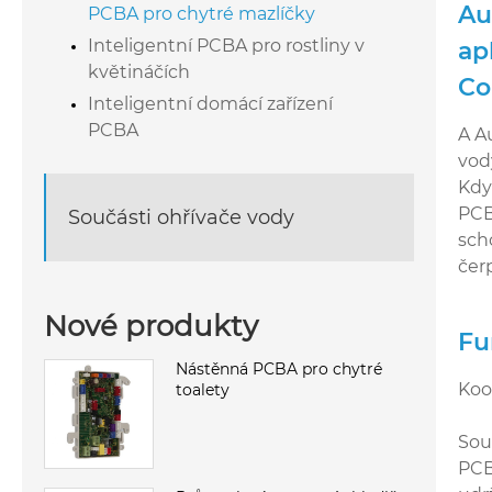
Au
PCBA pro chytré mazlíčky
Inteligentní PCBA pro rostliny v
ap
květináčích
Co
Inteligentní domácí zařízení
PCBA
A A
vod
Kdy
PCB
Součásti ohřívače vody
sch
čer
Nové produkty
Fu
Nástěnná PCBA pro chytré
Koo
toalety
Sou
PCB