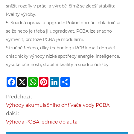
snížit rozdíly v práci a výrobě, čímž se zlepší stabilita
kvality výroby.
5. Snadná oprava a upgrade: Pokud domácí chladnička
selže nebo je třeba ji upgradovat, PCBA lze snadno
vyměnit, protože PCBA je modulární.
Stručně řečeno, díky technologii PCBA mají domácí
chladničky výhody nízké spotřeby energie, inteligence,
vysoké účinnosti, stabilní kvality a snadné údržby.
Facebook
X
WhatsApp
Pinterest
LinkedIn
Share
Předchozí :
Výhody akumulačního ohřívače vody PCBA
další :
Výhoda PCBA lednice do auta