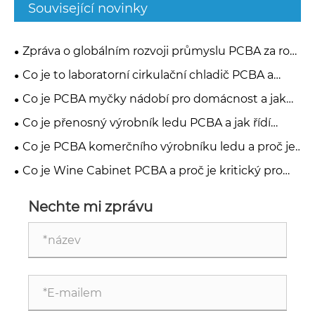
Související novinky
Zpráva o globálním rozvoji průmyslu PCBA za rok
2026: Výrobní zkušenosti, inženýrská odbornost a
Co je to laboratorní cirkulační chladič PCBA a
spolehlivost dodavatelského řetězce
proč je důležité pro přesné řízení teploty
Co je PCBA myčky nádobí pro domácnost a jak
ovládá moderní myčky nádobí
Co je přenosný výrobník ledu PCBA a jak řídí
výrobu ledu
Co je PCBA komerčního výrobníku ledu a proč je
rozhodující pro výkon stroje na výrobu ledu
Co je Wine Cabinet PCBA a proč je kritický pro
chytré systémy pro ukládání vína
Nechte mi zprávu