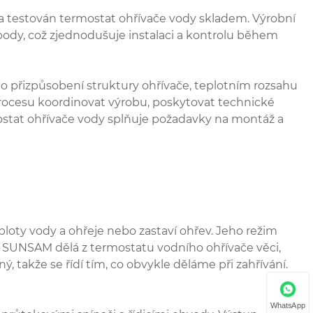
n a testován termostat ohřívače vody skladem. Výrobní
 body, což zjednodušuje instalaci a kontrolu během
 o přizpůsobení struktury ohřívače, teplotním rozsahu
rocesu koordinovat výrobu, poskytovat technické
mostat ohřívače vody splňuje požadavky na montáž a
loty vody a ohřeje nebo zastaví ohřev. Jeho režim
. SUNSAM dělá z termostatu vodního ohřívače věci,
vný, takže se řídí tím, co obvykle děláme při zahřívání.
WhatsApp