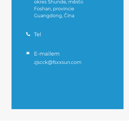
okres Shunde, město
Foshan, provincie
Guangdong, Čína
Tel

E-mailem

zjscck@fsxxsun.com