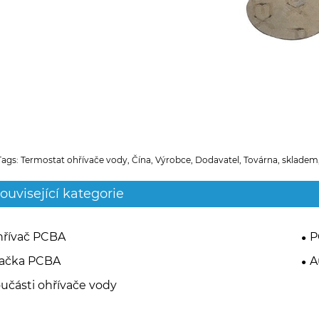
Tags: Termostat ohřívače vody, Čína, Výrobce, Dodavatel, Továrna, skladem
ouvisející kategorie
řívač PCBA
P
račka PCBA
A
učásti ohřívače vody