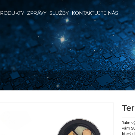
RODUKTY
ZPRÁVY
SLUŽBY
KONTAKTUJTE NÁS
Ter
Jako v
vám SU
který d