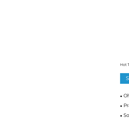
Hot 
S
Oh
P
So