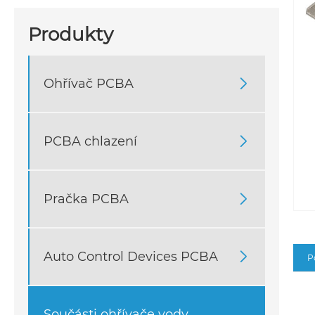
Produkty
Ohřívač PCBA

PCBA chlazení

Pračka PCBA

Auto Control Devices PCBA

P
Součásti ohřívače vody