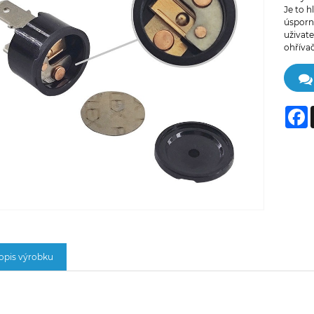
Je to h
úsporn
uživate
ohříva
F
opis výrobku