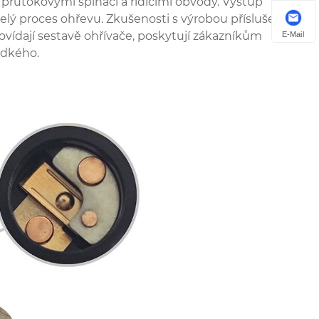
průtokovými spínači a řídicími obvody. Výstup
celý proces ohřevu. Zkušenosti s výrobou příslušenství
vídají sestavě ohřívače, poskytují zákazníkům
E-Mail
adkého.