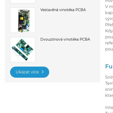
Pov
V m
Vestavěná vinotéka PCBA
kap
výr
Pře
Kdy
pou
Dvouzónová vinotéka PCBA
ref
pou
Fu
Ukázat více
Sní
Ter
sní
kter
Int