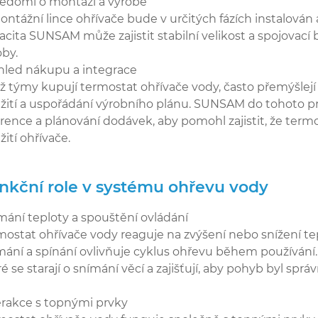
ědomí o montáži a výrobě
ontážní lince ohřívače bude v určitých fázích instalová
acita SUNSAM může zajistit stabilní velikost a spojovací
oby.
hled nákupu a integrace
ž týmy kupují termostat ohřívače vody, často přemýšlejí
žití a uspořádání výrobního plánu. SUNSAM do tohoto p
erence a plánování dodávek, aby pomohl zajistit, že ter
žití ohřívače.
nkční role v systému ohřevu vody
mání teploty a spouštění ovládání
mostat ohřívače vody reaguje na zvýšení nebo snížení tep
mání a spínání ovlivňuje cyklus ohřevu během používání
é se starají o snímání věcí a zajišťují, aby pohyb byl sprá
erakce s topnými prvky