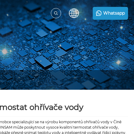
Whatsapp
mostat ohřívače vody
ýrobce specializující se na výrobu komponentů ohřívačů vody v Číně
NSAM může poskytnout vysoce kvalitní termostat ohřívače vody,
okáže přesně snímat teplotu vody a inteligentně vydávat řídicí pokyny.