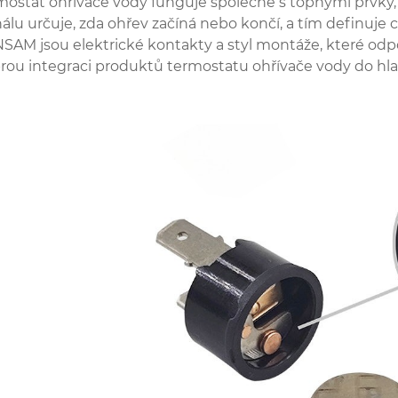
mostat ohřívače vody funguje společně s topnými prvky, 
nálu určuje, zda ohřev začíná nebo končí, a tím definuje 
SAM jsou elektrické kontakty a styl montáže, které odpo
rou integraci produktů termostatu ohřívače vody do hl