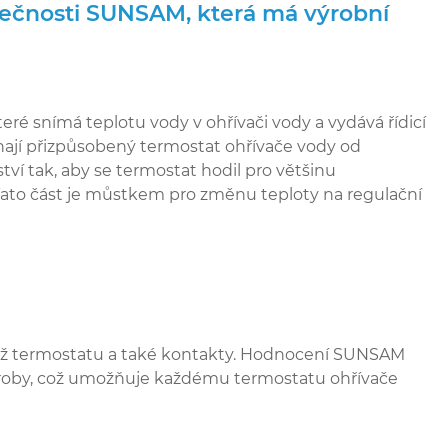
olečnosti SUNSAM, která má výrobní
teré snímá teplotu vody v ohřívači vody a vydává řídicí
dnají přizpůsobený termostat ohřívače vody od
tví tak, aby se termostat hodil pro většinu
 Tato část je můstkem pro změnu teploty na regulační
táž termostatu a také kontakty. Hodnocení SUNSAM
 výroby, což umožňuje každému termostatu ohřívače