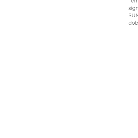
Ter
sig
SUN
dob