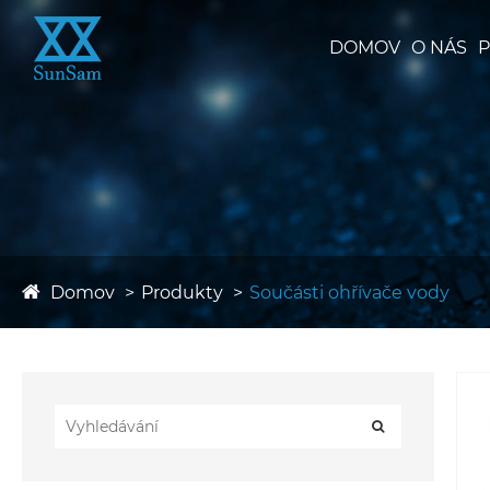
DOMOV
O NÁS
P
Domov
Produkty
Součásti ohřívače vody