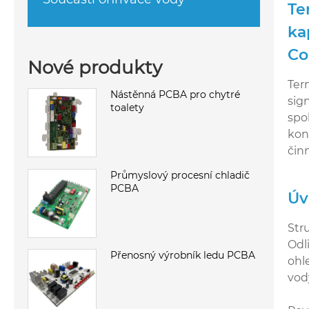
Te
ka
Co
Nové produkty
Ter
Nástěnná PCBA pro chytré
sig
toalety
spo
kon
čin
Průmyslový procesní chladič
PCBA
Úv
Str
Odl
Přenosný výrobník ledu PCBA
ohl
vod