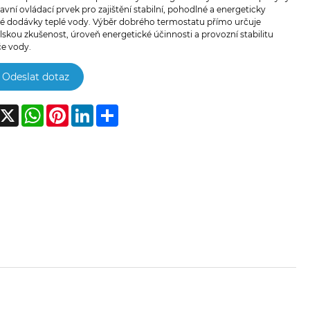
lavní ovládací prvek pro zajištění stabilní, pohodlné a energeticky
é dodávky teplé vody. Výběr dobrého termostatu přímo určuje
lskou zkušenost, úroveň energetické účinnosti a provozní stabilitu
če vody.
Odeslat dotaz
acebook
X
WhatsApp
Pinterest
LinkedIn
Share