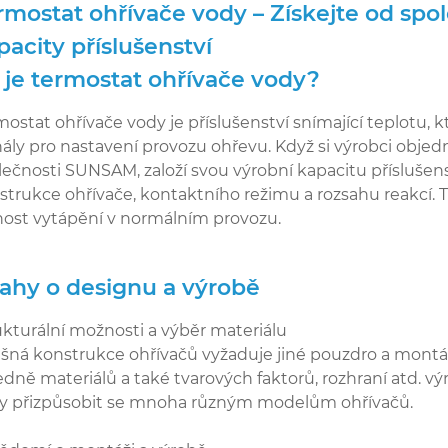
rmostat ohřívače vody – Získejte od sp
pacity příslušenství
 je termostat ohřívače vody?
mostat ohřívače vody je příslušenství snímající teplotu, k
nály pro nastavení provozu ohřevu. Když si výrobci obje
lečnosti SUNSAM, založí svou výrobní kapacitu příslušens
strukce ohřívače, kontaktního režimu a rozsahu reakcí.
nost vytápění v normálním provozu.
ahy o designu a výrobě
ukturální možnosti a výběr materiálu
išná konstrukce ohřívačů vyžaduje jiné pouzdro a mon
edně materiálů a také tvarových faktorů, rozhraní atd.
y přizpůsobit se mnoha různým modelům ohřívačů.